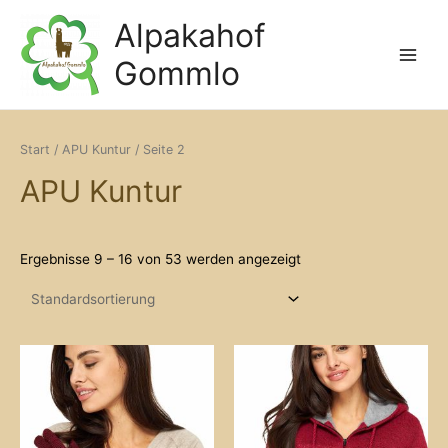
Zum
Alpakahof
Inhalt
springen
Gommlo
Main
Menu
Start
/
APU Kuntur
/ Seite 2
APU Kuntur
Ergebnisse 9 – 16 von 53 werden angezeigt