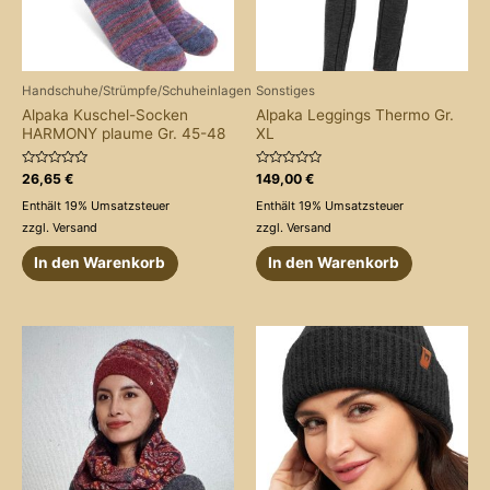
Handschuhe/Strümpfe/Schuheinlagen
Sonstiges
Alpaka Kuschel-Socken
Alpaka Leggings Thermo Gr.
HARMONY plaume Gr. 45-48
XL
Bewertet
Bewertet
26,65
€
149,00
€
mit
mit
0
0
Enthält 19% Umsatzsteuer
Enthält 19% Umsatzsteuer
von
von
5
5
zzgl.
Versand
zzgl.
Versand
In den Warenkorb
In den Warenkorb