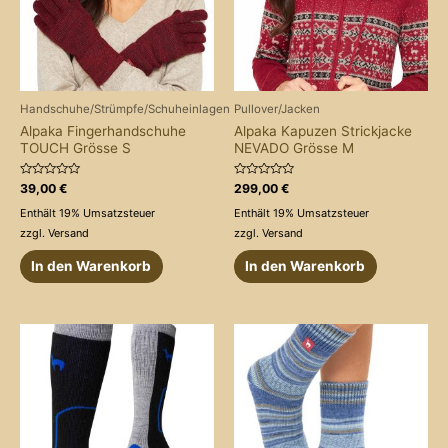
Handschuhe/Strümpfe/Schuheinlagen
Pullover/Jacken
Alpaka Fingerhandschuhe
Alpaka Kapuzen Strickjacke
TOUCH Grösse S
NEVADO Grösse M
Bewertet
Bewertet
39,00
€
299,00
€
mit
mit
0
0
Enthält 19% Umsatzsteuer
Enthält 19% Umsatzsteuer
von
von
5
5
zzgl.
Versand
zzgl.
Versand
In den Warenkorb
In den Warenkorb