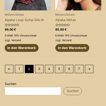
Mützen/Schals
Mützen/Schals
Alpaka Loop-Schal GALIA
Alpaka Mütze
Bewertet
Bewertet
89,00
€
65,00
€
mit
mit
0
0
Enthält 19% Umsatzsteuer
Enthält 19% Umsatzsteuer
von
von
5
5
zzgl.
Versand
zzgl.
Versand
In den Warenkorb
In den Warenkorb
←
1
2
3
4
5
6
7
→
Suchen
Suchen