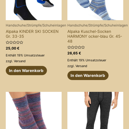
Handschuhe/Strümpfe/Schuheinlagen
Handschuhe/Strümpfe/Schuheinlagen
Alpaka KINDER SKI SOCKEN
Alpaka Kuschel-Socken
Gr. 33-35
HARMONY ocker-blau Gr. 45-
48
Bewertet
25,00
€
mit
Bewertet
26,65
€
0
Enthält 19% Umsatzsteuer
mit
von
0
Enthält 19% Umsatzsteuer
5
zzgl.
Versand
von
5
zzgl.
Versand
In den Warenkorb
In den Warenkorb