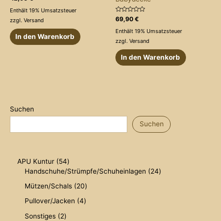
mit
0
Enthält 19% Umsatzsteuer
von
Bewertet
69,90
€
5
zzgl.
Versand
mit
0
Enthält 19% Umsatzsteuer
von
In den Warenkorb
5
zzgl.
Versand
In den Warenkorb
Suchen
Suchen
5
APU Kuntur
54
4
2
Handschuhe/Strümpfe/Schuheinlagen
24
P
4
2
Mützen/Schals
20
r
P
0
o
r
4
Pullover/Jacken
4
P
d
o
P
r
2
Sonstiges
2
u
d
r