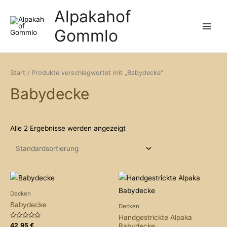
Zum
Alpakahof
Inhalt
Gommlo
springen
Main
Menu
Start
/ Produkte verschlagwortet mit „Babydecke“
Babydecke
Alle 2 Ergebnisse werden angezeigt
Decken
Babydecke
Decken
Handgestrickte Alpaka
Bewertet
42,95
€
Babydecke