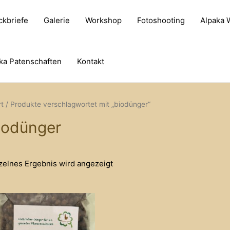
ckbriefe
Galerie
Workshop
Fotoshooting
Alpaka
ka Patenschaften
Kontakt
rt
/ Produkte verschlagwortet mit „biodünger“
iodünger
zelnes Ergebnis wird angezeigt