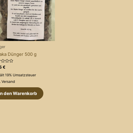
ger
aka Dünger 500 g
rtet
95
€
ält 19% Umsatzsteuer
.
Versand
In den Warenkorb