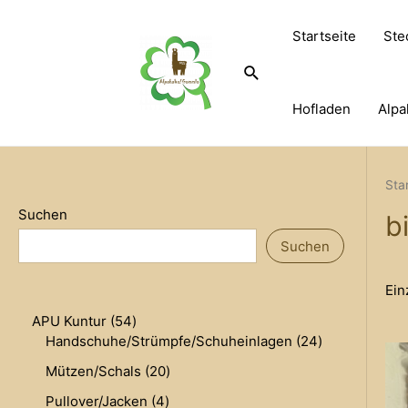
Zum
Inhalt
Startseite
Ste
springen
Suche
Hofladen
Alpa
Sta
Suchen
b
Suchen
Ein
5
APU Kuntur
54
4
2
Handschuhe/Strümpfe/Schuheinlagen
24
P
4
2
Mützen/Schals
20
r
P
0
o
r
4
Pullover/Jacken
4