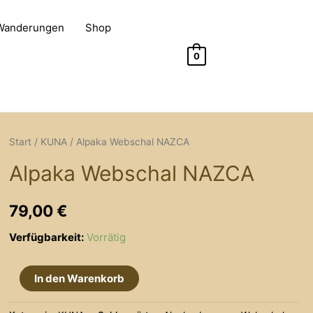
 Wanderungen
Shop
0
Start
/
KUNA
/ Alpaka Webschal NAZCA
Alpaka Webschal NAZCA
79,00
€
Verfügbarkeit:
Vorrätig
Alpaka
In den Warenkorb
Webschal
NAZCA