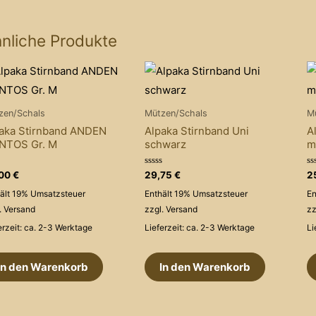
nliche Produkte
zen/Schals
Mützen/Schals
M
aka Stirnband ANDEN
Alpaka Stirnband Uni
A
NTOS Gr. M
schwarz
m
rtet
Bewertet
Be
,00
€
29,75
€
2
mit
mi
0
0
ält 19% Umsatzsteuer
Enthält 19% Umsatzsteuer
En
von
v
5
5
.
Versand
zzgl.
Versand
zz
erzeit: ca. 2-3 Werktage
Lieferzeit: ca. 2-3 Werktage
Li
In den Warenkorb
In den Warenkorb