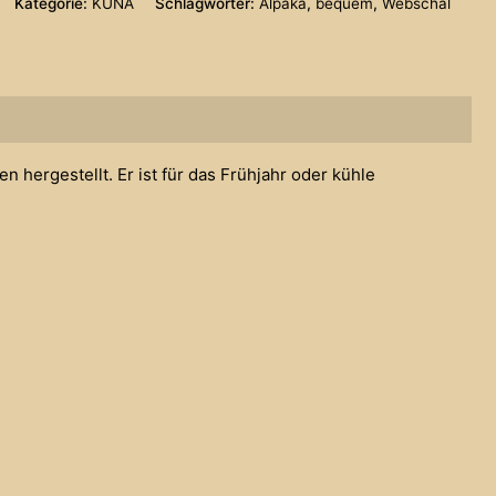
Kategorie:
KUNA
Schlagwörter:
Alpaka
,
bequem
,
Webschal
Menge
n hergestellt. Er ist für das Frühjahr oder kühle