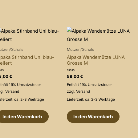
ützen/Schals
Mützen/Schals
lpaka Stirnband Uni blau-
Alpaka Wendemütze LUNA
eliert
Grösse M
wertet
Bewertet
5,00
€
59,00
€
t
mit
0
thält 19% Umsatzsteuer
Enthält 19% Umsatzsteuer
on
von
5
gl.
Versand
zzgl.
Versand
eferzeit: ca. 2-3 Werktage
Lieferzeit: ca. 2-3 Werktage
In den Warenkorb
In den Warenkorb