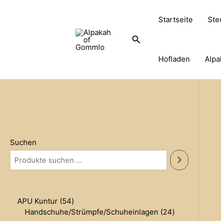
Zum
Inhalt
Startseite
Ste
springen
Suche
Hofladen
Alpa
Suchen
5
APU Kuntur
54
4
2
Handschuhe/Strümpfe/Schuheinlagen
24