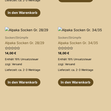
Lieferzeit: ca. 2-3 Werktage
In den Warenkorb
Socken/Strümpfe
Socken/Strümpfe
Alpaka Socken Gr. 28/29
Alpaka Socken Gr. 34/35
Bewertet
Bewertet
14,00
€
18,00
€
mit
mit
0
0
Enthält 19% Umsatzsteuer
Enthält 19% Umsatzsteuer
von
von
5
5
zzgl.
Versand
zzgl.
Versand
Lieferzeit: ca. 2-3 Werktage
Lieferzeit: ca. 2-3 Werktage
In den Warenkorb
In den Warenkorb