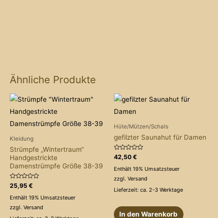
Ähnliche Produkte
Hüte/Mützen/Schals
gefilzter Saunahut für Damen
Kleidung
Strümpfe „Wintertraum“
Bewertet
42,50
€
Handgestrickte
mit
Damenstrümpfe Größe 38-39
0
Enthält 19% Umsatzsteuer
von
5
zzgl.
Versand
Bewertet
25,95
€
Lieferzeit: ca. 2-3 Werktage
mit
0
Enthält 19% Umsatzsteuer
von
5
zzgl.
Versand
In den Warenkorb