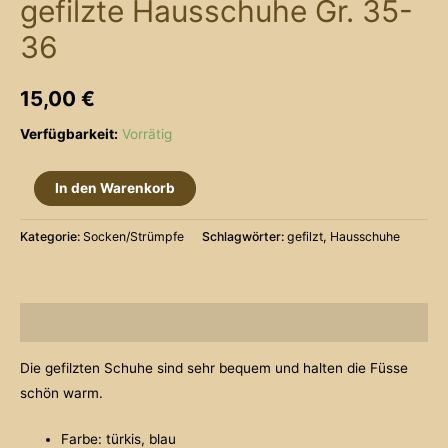
gefilzte Hausschuhe Gr. 35-
36
15,00
€
Verfügbarkeit:
Vorrätig
gefilzte
In den Warenkorb
Hausschuhe
Gr.
Kategorie:
Socken/Strümpfe
Schlagwörter:
gefilzt
,
Hausschuhe
35-
36
Menge
Beschreibung
Die gefilzten Schuhe sind sehr bequem und halten die Füsse
schön warm.
Farbe: türkis, blau