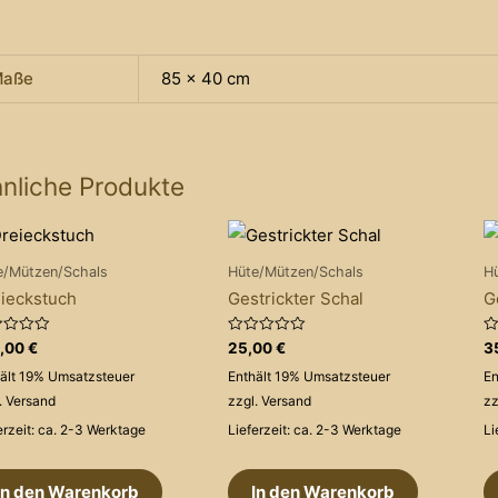
aße
85 × 40 cm
nliche Produkte
e/Mützen/Schals
Hüte/Mützen/Schals
H
ieckstuch
Gestrickter Schal
G
rtet
Bewertet
Be
0,00
€
25,00
€
3
mit
mi
0
0
ält 19% Umsatzsteuer
Enthält 19% Umsatzsteuer
En
von
v
5
5
.
Versand
zzgl.
Versand
zz
erzeit: ca. 2-3 Werktage
Lieferzeit: ca. 2-3 Werktage
Li
In den Warenkorb
In den Warenkorb