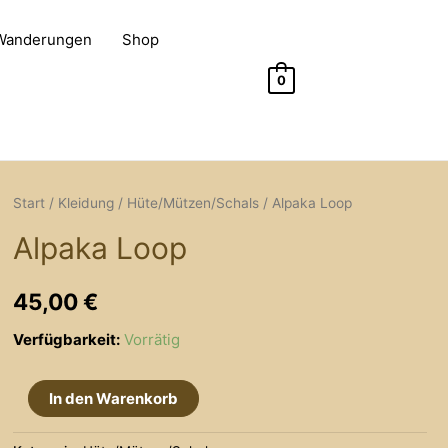
 Wanderungen
Shop
0
Start
/
Kleidung
/
Hüte/Mützen/Schals
/ Alpaka Loop
Alpaka Loop
45,00
€
Verfügbarkeit:
Vorrätig
Alpaka
In den Warenkorb
Loop
Menge