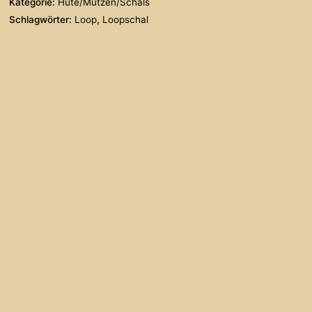
Kategorie:
Hüte/Mützen/Schals
Schlagwörter:
Loop
,
Loopschal