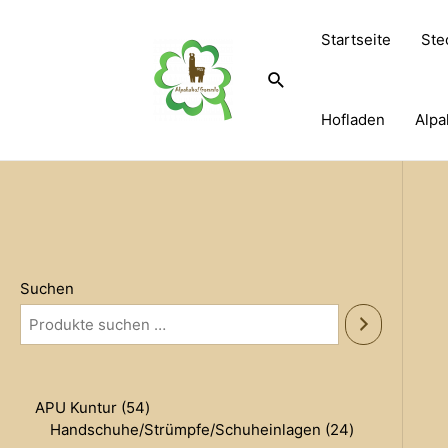
Zum
Inhalt
Startseite
Ste
springen
Suche
Hofladen
Alpa
Suchen
5
APU Kuntur
54
4
2
Handschuhe/Strümpfe/Schuheinlagen
24