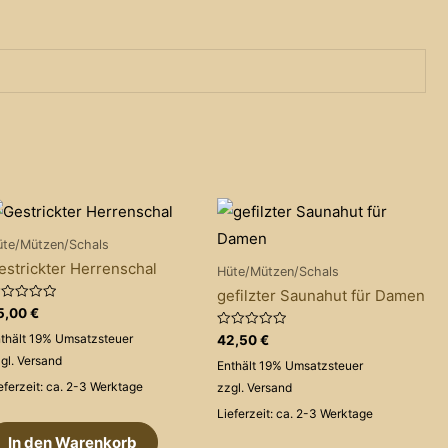
üte/Mützen/Schals
estrickter Herrenschal
Hüte/Mützen/Schals
gefilzter Saunahut für Damen
wertet
5,00
€
t
Bewertet
thält 19% Umsatzsteuer
42,50
€
on
mit
gl.
Versand
0
Enthält 19% Umsatzsteuer
von
5
eferzeit: ca. 2-3 Werktage
zzgl.
Versand
Lieferzeit: ca. 2-3 Werktage
In den Warenkorb