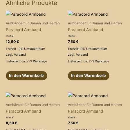
Ähnliche Produkte
Armbänder für Damen und Herren
Armbänder für Damen und Herren
Paracord Armband
Paracord Armband
Bewertet
Bewertet
12,50
€
7,50
€
mit
mit
0
0
Enthält 19% Umsatzsteuer
Enthält 19% Umsatzsteuer
von
von
5
5
zzgl.
Versand
zzgl.
Versand
Lieferzeit: ca. 2-3 Werktage
Lieferzeit: ca. 2-3 Werktage
In den Warenkorb
In den Warenkorb
Armbänder für Damen und Herren
Armbänder für Damen und Herren
Paracord Armband
Paracord Armband
Bewertet
Bewertet
8,50
€
7,50
€
mit
mit
0
0