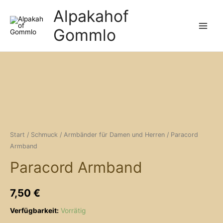
Zum
Alpakahof
Inhalt
Gommlo
springen
Main
Menu
Start
/
Schmuck
/
Armbänder für Damen und Herren
/ Paracord
Armband
Paracord Armband
7,50
€
Verfügbarkeit:
Vorrätig