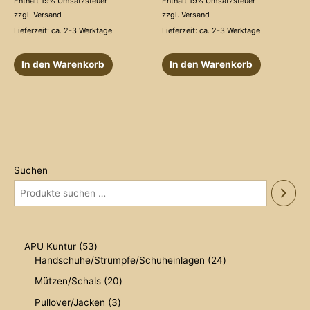
Enthält 19% Umsatzsteuer
Enthält 19% Umsatzsteuer
von
von
5
5
zzgl.
Versand
zzgl.
Versand
Lieferzeit: ca. 2-3 Werktage
Lieferzeit: ca. 2-3 Werktage
In den Warenkorb
In den Warenkorb
Suchen
5
APU Kuntur
53
3
2
Handschuhe/Strümpfe/Schuheinlagen
24
P
4
2
Mützen/Schals
20
r
P
0
o
r
3
Pullover/Jacken
3
P