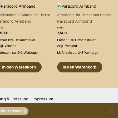
rmbänder für Damen und Herren
Armbänder für Damen und Herren
aracord Armband
Paracord Armband
wertet
Bewertet
,50
€
7,50
€
t
mit
0
thält 19% Umsatzsteuer
Enthält 19% Umsatzsteuer
on
von
5
gl.
Versand
zzgl.
Versand
eferzeit: ca. 2-3 Werktage
Lieferzeit: ca. 2-3 Werktage
In den Warenkorb
In den Warenkorb
ung & Lieferung
Impressum
chutzerklärung