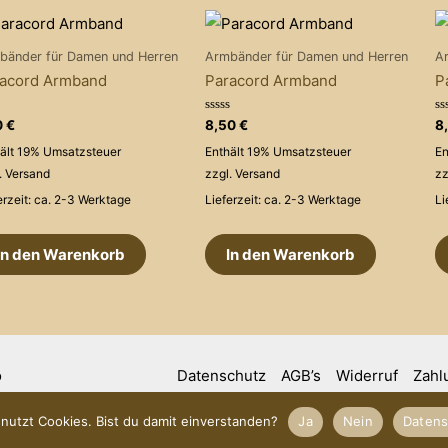
bänder für Damen und Herren
Armbänder für Damen und Herren
A
acord Armband
Paracord Armband
P
rtet
Bewertet
Be
0
€
8,50
€
8
mit
mi
0
0
ält 19% Umsatzsteuer
Enthält 19% Umsatzsteuer
En
von
v
5
5
.
Versand
zzgl.
Versand
zz
erzeit: ca. 2-3 Werktage
Lieferzeit: ca. 2-3 Werktage
Li
In den Warenkorb
In den Warenkorb
o
Datenschutz
AGB’s
Widerruf
Zahl
nutzt Cookies. Bist du damit einverstanden?
Ja
Nein
Datens
Vertrag widerrufen