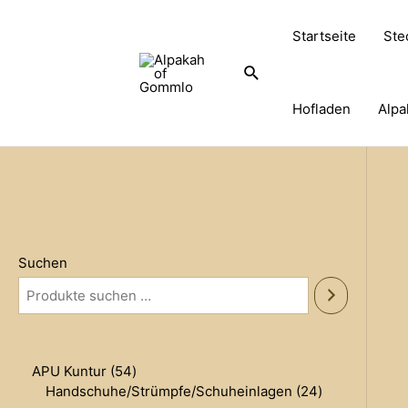
Zum
Inhalt
Startseite
Ste
springen
Suche
Hofladen
Alpa
Suchen
5
APU Kuntur
54
4
2
Handschuhe/Strümpfe/Schuheinlagen
24