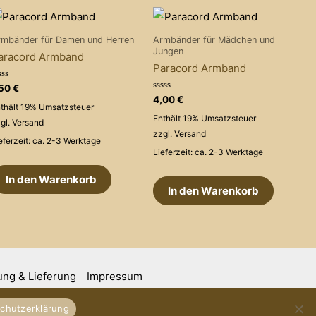
rmbänder für Damen und Herren
Armbänder für Mädchen und
Jungen
aracord Armband
Paracord Armband
wertet
,50
€
t
Bewertet
4,00
€
thält 19% Umsatzsteuer
mit
on
0
Enthält 19% Umsatzsteuer
gl.
Versand
von
5
zzgl.
Versand
eferzeit: ca. 2-3 Werktage
Lieferzeit: ca. 2-3 Werktage
In den Warenkorb
In den Warenkorb
ung & Lieferung
Impressum
chutzerklärung