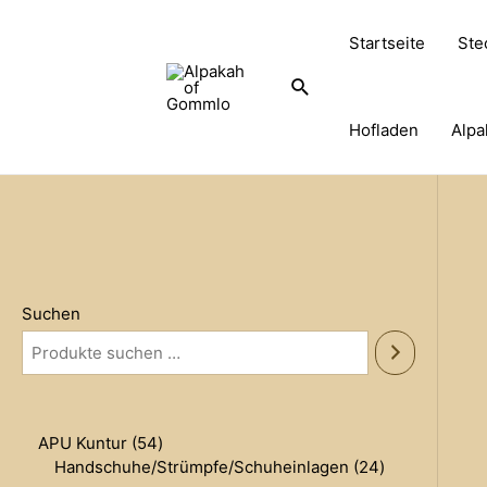
Zum
Inhalt
Startseite
Ste
springen
Suche
Hofladen
Alpa
Suchen
5
APU Kuntur
54
4
2
Handschuhe/Strümpfe/Schuheinlagen
24