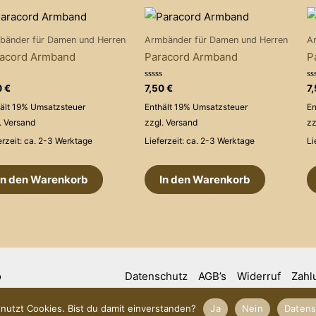
bänder für Damen und Herren
Armbänder für Damen und Herren
A
acord Armband
Paracord Armband
P
rtet
Bewertet
Be
0
€
7,50
€
7
mit
mi
0
0
ält 19% Umsatzsteuer
Enthält 19% Umsatzsteuer
En
von
v
5
5
.
Versand
zzgl.
Versand
zz
erzeit: ca. 2-3 Werktage
Lieferzeit: ca. 2-3 Werktage
Li
In den Warenkorb
In den Warenkorb
o
Datenschutz
AGB’s
Widerruf
Zahl
nutzt Cookies. Bist du damit einverstanden?
Ja
Nein
Datens