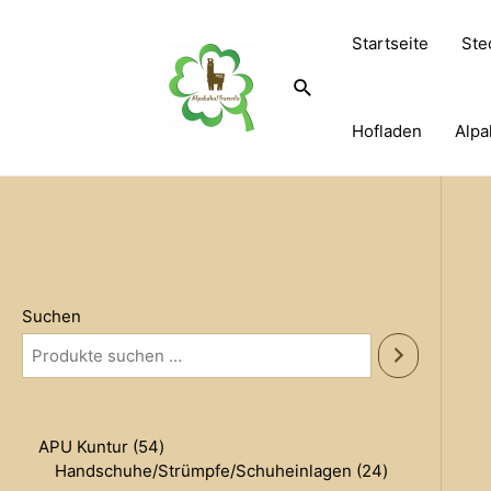
Zum
Inhalt
Startseite
Ste
springen
Suche
Hofladen
Alpa
Suchen
5
APU Kuntur
54
4
2
Handschuhe/Strümpfe/Schuheinlagen
24