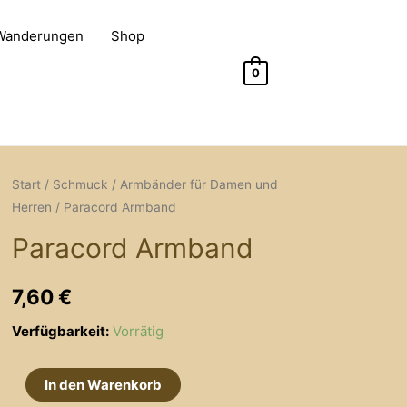
 Wanderungen
Shop
0
Start
/
Schmuck
/
Armbänder für Damen und
Herren
/ Paracord Armband
Paracord Armband
7,60
€
Verfügbarkeit:
Vorrätig
Paracord
In den Warenkorb
Armband