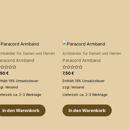
rmbänder für Damen und Herren
Armbänder für Damen und Herren
aracord Armband
Paracord Armband
wertet
Bewertet
,50
€
7,50
€
t
mit
0
thält 19% Umsatzsteuer
Enthält 19% Umsatzsteuer
on
von
5
gl.
Versand
zzgl.
Versand
eferzeit: ca. 2-3 Werktage
Lieferzeit: ca. 2-3 Werktage
In den Warenkorb
In den Warenkorb