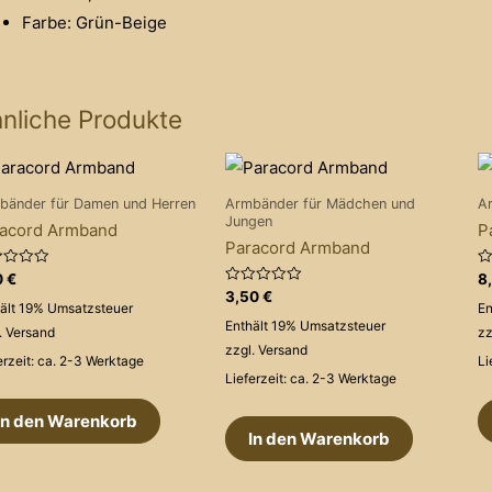
Farbe: Grün-Beige
nliche Produkte
bänder für Damen und Herren
Armbänder für Mädchen und
A
Jungen
acord Armband
P
Paracord Armband
rtet
Be
0
€
8
mi
Bewertet
3,50
€
0
ält 19% Umsatzsteuer
En
mit
v
0
Enthält 19% Umsatzsteuer
5
.
Versand
zz
von
5
zzgl.
Versand
erzeit: ca. 2-3 Werktage
Li
Lieferzeit: ca. 2-3 Werktage
In den Warenkorb
In den Warenkorb