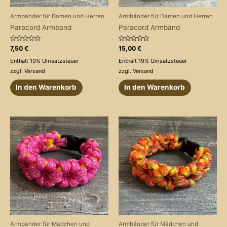
Armbänder für Damen und Herren
Armbänder für Damen und Herren
Paracord Armband
Paracord Armband
Bewertet
Bewertet
7,50
€
15,00
€
mit
mit
0
0
Enthält 19% Umsatzsteuer
Enthält 19% Umsatzsteuer
von
von
5
5
zzgl.
Versand
zzgl.
Versand
In den Warenkorb
In den Warenkorb
Armbänder für Mädchen und
Armbänder für Mädchen und