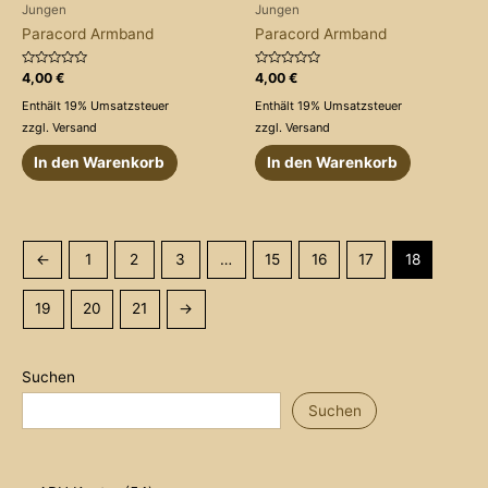
Jungen
Jungen
Paracord Armband
Paracord Armband
Bewertet
Bewertet
4,00
€
4,00
€
mit
mit
0
0
Enthält 19% Umsatzsteuer
Enthält 19% Umsatzsteuer
von
von
5
5
zzgl.
Versand
zzgl.
Versand
In den Warenkorb
In den Warenkorb
←
1
2
3
…
15
16
17
18
19
20
21
→
Suchen
Suchen