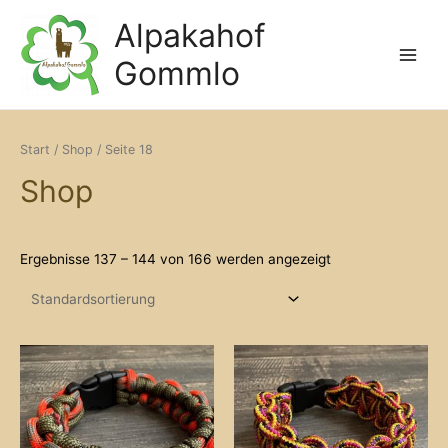
Zum
Alpakahof
Inhalt
springen
Gommlo
Main
Menu
Start
/
Shop
/ Seite 18
Shop
Ergebnisse 137 – 144 von 166 werden angezeigt