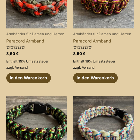
Armbänder für Damen und Herren
Armbänder für Damen und Herren
Paracord Armband
Paracord Armband
Bewertet
Bewertet
8,50
€
8,50
€
mit
mit
0
0
Enthält 19% Umsatzsteuer
Enthält 19% Umsatzsteuer
von
von
5
5
zzgl.
Versand
zzgl.
Versand
In den Warenkorb
In den Warenkorb