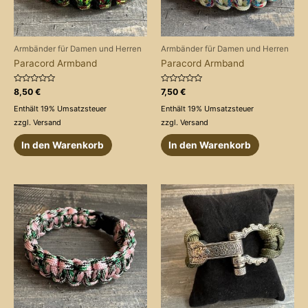
Armbänder für Damen und Herren
Armbänder für Damen und Herren
Paracord Armband
Paracord Armband
Bewertet
Bewertet
8,50
€
7,50
€
mit
mit
0
0
Enthält 19% Umsatzsteuer
Enthält 19% Umsatzsteuer
von
von
5
5
zzgl.
Versand
zzgl.
Versand
In den Warenkorb
In den Warenkorb