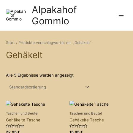
Zum
Alpakahof
Inhalt
Gommlo
springen
Main
Menu
Start
/ Produkte verschlagwortet mit „Gehäkelt“
Gehäkelt
Alle 5 Ergebnisse werden angezeigt
Taschen und Beutel
Taschen und Beutel
Gehäkelte Tasche
Gehäkelte Tasche
Bewertet
Bewertet
22,95
€
15,95
€