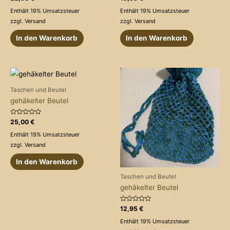
mit
mit
0
0
Enthält 19% Umsatzsteuer
Enthält 19% Umsatzsteuer
von
von
5
5
zzgl.
Versand
zzgl.
Versand
In den Warenkorb
In den Warenkorb
Taschen und Beutel
gehäkelter Beutel
Bewertet
25,00
€
mit
0
Enthält 19% Umsatzsteuer
von
5
zzgl.
Versand
In den Warenkorb
Taschen und Beutel
gehäkelter Beutel
Bewertet
12,95
€
mit
0
Enthält 19% Umsatzsteuer
von
5