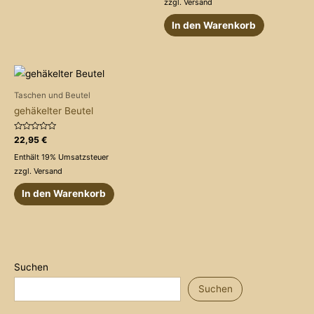
zzgl.
Versand
In den Warenkorb
Taschen und Beutel
gehäkelter Beutel
Bewertet
22,95
€
mit
0
Enthält 19% Umsatzsteuer
von
5
zzgl.
Versand
In den Warenkorb
Suchen
Suchen