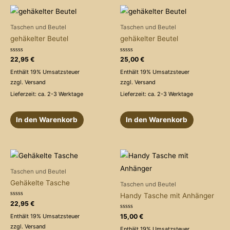
Taschen und Beutel
Taschen und Beutel
gehäkelter Beutel
gehäkelter Beutel
Bewertet
Bewertet
22,95
€
25,00
€
mit
mit
0
0
Enthält 19% Umsatzsteuer
Enthält 19% Umsatzsteuer
von
von
5
5
zzgl.
Versand
zzgl.
Versand
Lieferzeit: ca. 2-3 Werktage
Lieferzeit: ca. 2-3 Werktage
In den Warenkorb
In den Warenkorb
Taschen und Beutel
Gehäkelte Tasche
Taschen und Beutel
Handy Tasche mit Anhänger
Bewertet
22,95
€
mit
0
Bewertet
15,00
€
Enthält 19% Umsatzsteuer
von
mit
5
zzgl.
Versand
0
Enthält 19% Umsatzsteuer