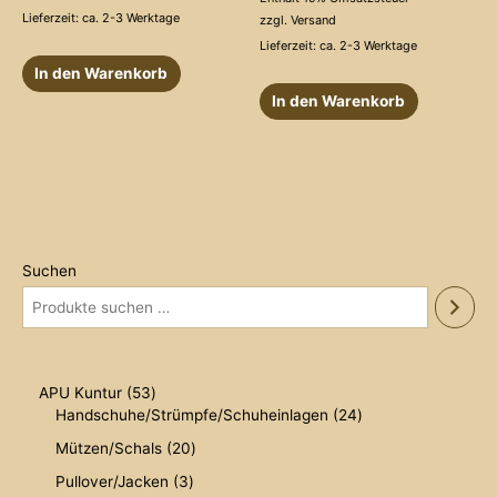
von
5
Lieferzeit: ca. 2-3 Werktage
zzgl.
Versand
Lieferzeit: ca. 2-3 Werktage
In den Warenkorb
In den Warenkorb
Suchen
5
APU Kuntur
53
3
2
Handschuhe/Strümpfe/Schuheinlagen
24
P
4
2
Mützen/Schals
20
r
P
0
o
r
3
Pullover/Jacken
3
P