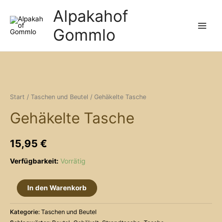
Zum
Alpakahof
Inhalt
Gommlo
springen
Main
Menu
Start
/
Taschen und Beutel
/ Gehäkelte Tasche
Gehäkelte Tasche
15,95
€
Verfügbarkeit:
Vorrätig
Gehäkelte
In den Warenkorb
Tasche
Menge
Kategorie:
Taschen und Beutel